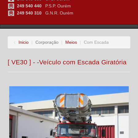
249 540 440
P.S.P. Ourém
249 540 310
G.N.R. Ourém
Inicio
|
Corporação
|
Meios
|
Com Escada
[ VE30 ] - -Veículo com Escada Giratória