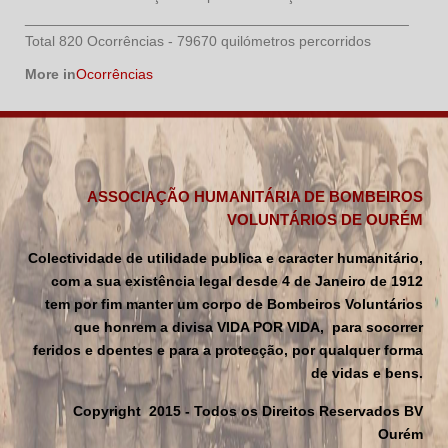
________________________________________________
Total 820 Ocorrências - 79670 quilómetros percorridos
More in
Ocorrências
ASSOCIAÇÃO HUMANITÁRIA DE BOMBEIROS
VOLUNTÁRIOS DE OURÉM
Colectividade de utilidade publica e caracter humanitário,
com a sua existência legal desde 4 de Janeiro de 1912
tem por fim manter um corpo de Bombeiros Voluntários
que honrem a divisa VIDA POR VIDA, para socorrer
feridos e doentes e para a protecção, por qualquer forma
de vidas e bens.
Copyright 2015 - Todos os Direitos Reservados BV
Ourém